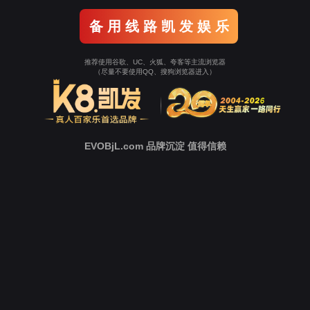
备 用 线 路 凯 发 娱 乐
推荐使用谷歌、UC、火狐、夸客等主流浏览器
（尽量不要使用QQ、搜狗浏览器进入）
EVOBjL.com 品牌沉淀 值得信赖