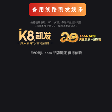
备 用 线 路 凯 发 娱 乐
推荐使用谷歌、UC、火狐、夸客等主流浏览器
（尽量不要使用QQ、搜狗浏览器进入）
EVOBjL.com 品牌沉淀 值得信赖