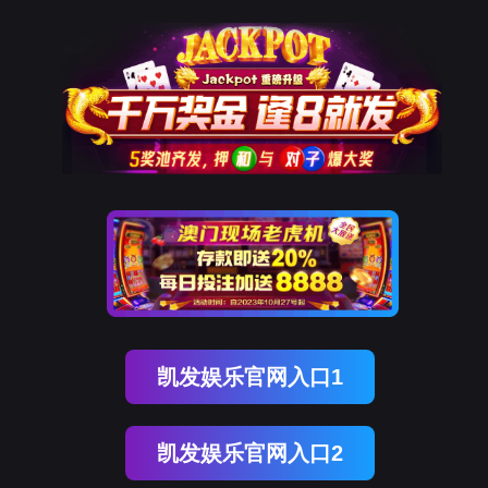
凯发娱乐官网入口1
凯发娱乐官网入口2