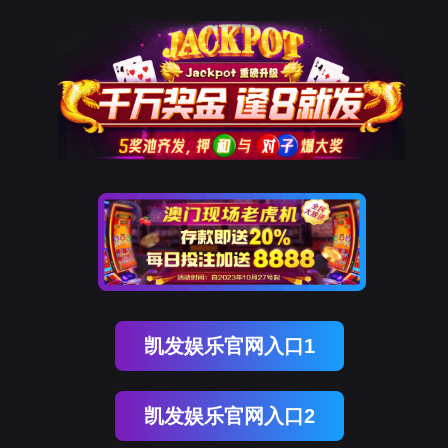
凯发娱乐官网入口1
凯发娱乐官网入口2